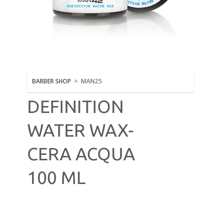
MUST HAVE HAIR
PERMANENTI
PHON - PIASTRE - FERRI
PRODOTTI STYLING & FINISH
BARBER SHOP
>
MAN25
RASOI, LAME E TAGLIACAPELLI
DEFINITION
SHAMPOO BALSAMI MASCHERE
WATER WAX-
SPAZZOLE E PETTINI
CERA ACQUA
100 ML