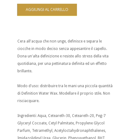
Cera all'acqua che non unge, definisce e separa le
ciocche in modo deciso senza appesantire il capello.
Dona un'alta definizione e resiste allo stress della vita
quotidiana, per una pettinatura definita ed un effetto
brillante.
Modo d'uso: distribuire tra le mani una piccola quantità
di Definition Water Wax. Modellare il proprio stile. Non
risciacquare.
Ingredienti: Aqua, Ceteareth-30, Ceteareth-20, Peg-7
Glyceryl Cocoate, Cetyl Palmitate, Propylene Glycol
Parfum, Tetramethyl, Acetyloctahydronaphthalenes,
Imidazolidinyl Urea, Glycerin, Phenoxyethanol, BHT,