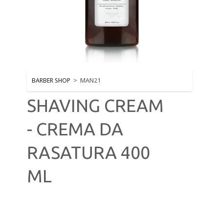
MUST HAVE HAIR
PERMANENTI
PHON - PIASTRE - FERRI
PRODOTTI STYLING & FINISH
BARBER SHOP
>
MAN21
RASOI, LAME E TAGLIACAPELLI
SHAVING CREAM
SHAMPOO BALSAMI MASCHERE
- CREMA DA
SPAZZOLE E PETTINI
RASATURA 400
ML