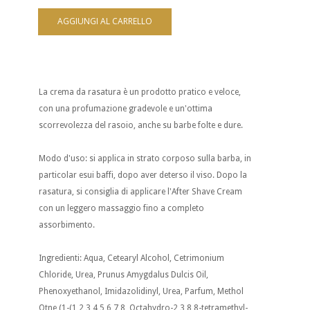
La crema da rasatura è un prodotto pratico e veloce,
con una profumazione gradevole e un'ottima
scorrevolezza del rasoio, anche su barbe folte e dure.
Modo d'uso: si applica in strato corposo sulla barba, in
particolar esui baffi, dopo aver deterso il viso. Dopo la
rasatura, si consiglia di applicare l'After Shave Cream
con un leggero massaggio fino a completo
assorbimento.
Ingredienti: Aqua, Cetearyl Alcohol, Cetrimonium
Chloride, Urea, Prunus Amygdalus Dulcis Oil,
Phenoxyethanol, Imidazolidinyl, Urea, Parfum, Methol
Otne (1-(1,2,3,4,5,6,7,8, Octahydro-2,3,8,8-tetramethyl-