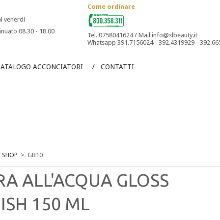
Come ordinare
al venerdí
inuato 08.30 - 18.00
Tel. 0758041624 / Mail info@slbeauty.it
Whatsapp 391.7156024 - 392.4319929 - 392.6
CATALOGO ACCONCIATORI
CONTATTI
 SHOP
>
GB10
RA ALL'ACQUA GLOSS
NISH 150 ML