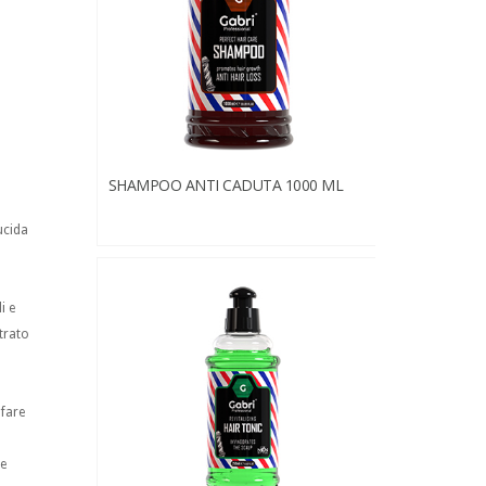
SHAMPOO ANTI CADUTA 1000 ML
ucida
i e
trato
 fare
te