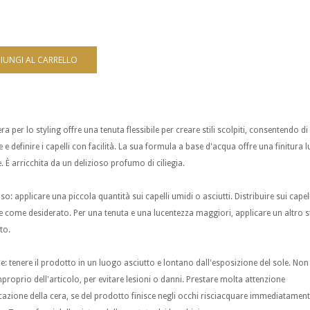
a per lo styling offre una tenuta flessibile per creare stili scolpiti, consentendo di
 e definire i capelli con facilità. La sua formula a base d'acqua offre una finitura l
e. È arricchita da un delizioso profumo di ciliegia.
: applicare una piccola quantità sui capelli umidi o asciutti. Distribuire sui capell
 come desiderato. Per una tenuta e una lucentezza maggiori, applicare un altro s
to.
e: tenere il prodotto in un luogo asciutto e lontano dall'esposizione del sole. Non
proprio dell'articolo, per evitare lesioni o danni. Prestare molta attenzione
icazione della cera, se del prodotto finisce negli occhi risciacquare immediatamen