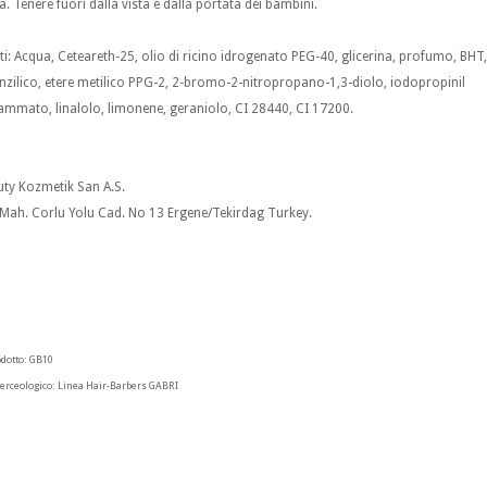
. Tenere fuori dalla vista e dalla portata dei bambini.
ti: Acqua, Ceteareth-25, olio di ricino idrogenato PEG-40, glicerina, profumo, BHT,
nzilico, etere metilico PPG-2, 2-bromo-2-nitropropano-1,3-diolo, iodopropinil
ammato, linalolo, limonene, geraniolo, CI 28440, CI 17200.
uty Kozmetik San A.S.
Mah. Corlu Yolu Cad. No 13 Ergene/Tekirdag Turkey.
odotto:
GB10
erceologico:
Linea Hair-Barbers GABRI