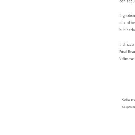
con acqua
Ingredien
alcool be
butilcarb
Indirizzo
Final Bea
Velimese 
- Codice pr
- Gruppo m