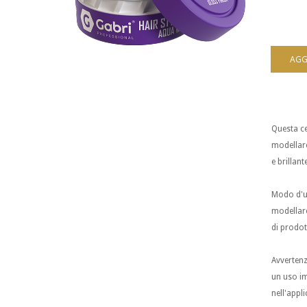
Questa cer
modellare
e brillant
Modo d'uso
modellare
di prodot
Avvertenz
un uso im
nell'appl